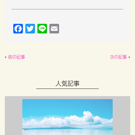
F
T
Li
E
a
w
n
m
c
it
e
ai
e
t
l
«
前の記事
次の記事
»
b
er
o
人気記事
o
k