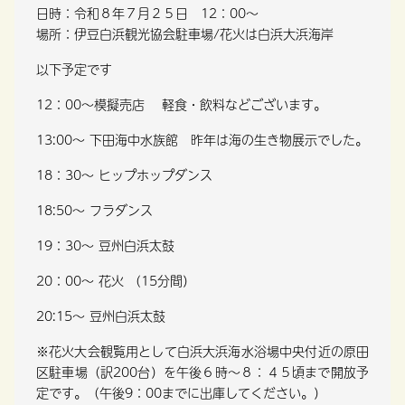
日時：令和８年７月２５日 12：00～
場所：伊豆白浜観光協会駐車場/花火は白浜大浜海岸
以下予定です
12：00～模擬売店 軽食・飲料などございます。
13:00～ 下田海中水族館 昨年は海の生き物展示でした。
18：30～ ヒップホップダンス
18:50～ フラダンス
19：30～ 豆州白浜太鼓
20：00～ 花火 （15分間）
20:15～ 豆州白浜太鼓
※花火大会観覧用として白浜大浜海水浴場中央付近の原田
区駐車場（訳200台）を午後６時～８：４５頃まで開放予
定です。（午後9：00までに出庫してください。）