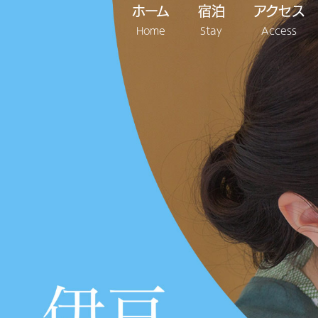
ホーム
宿泊
アクセス
Home
Stay
Access
宿泊
原田区(白浜大浜海岸)
長田区(白浜中央海岸)
板戸区(白浜板戸海岸)