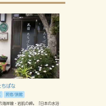
たちばな
区
民宿/旅館
度の海岸線・岩肌の岬。「日本の水浴