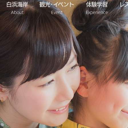
白浜海岸
観光･イベント
体験学習
レ
About
Event
Experience