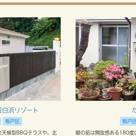
豆白浜リゾート
板戸区
板戸
天候型BBQテラスや、北
眼の前は開放感ある180