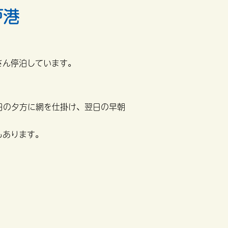
戸港
さん停泊しています。
〉
日の夕方に網を仕掛け、翌日の早朝
もあります。