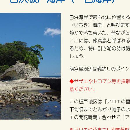
白浜海岸で最も北に位置す
（いちき）海岸」と呼びます
静かで落ち着いた、昔ながら
ここには、龍宮島と呼ばれ
るため、特に引き潮の時は
しょう。
龍宮島周辺は磯釣りのポイン
◆サザエやトコブシ等を採
意ください。
この板戸地区は「アロエの里
下旬頃までとんがり帽子の
エの開花時期に合わせて「ア
※アロエの花まつり期間外駐