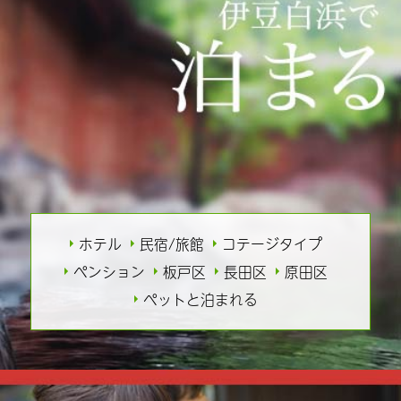
ホテル
民宿/旅館
コテージタイプ
ペンション
板戸区
長田区
原田区
ペットと泊まれる